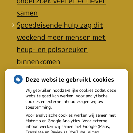
onderzoek veel effectiever
samen
Spoedeisende hulp zag dit
weekend meer mensen met
heup- en polsbreuken
binnenkomen
Een recept voor een wandeling:
Deze website gebruikt cookies
waarom Erasmus MC patiënten
Wij gebruiken noodzakelijke cookies zodat deze
het park in stuurt
website goed kan werken. Voor analytische
cookies en externe inhoud vragen wij uw
toestemming.
Voor analytische cookies werken wij samen met
Matomo en Google Analytics. Voor externe
inhoud werken wij samen met Google (Maps,
Translate en Reviews), YouTube, Vimeo,