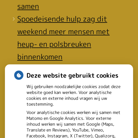
samen
Spoedeisende hulp zag dit
weekend meer mensen met
heup- en polsbreuken
binnenkomen
Een recept voor een wandeling:
Deze website gebruikt cookies
waarom Erasmus MC patiënten
Wij gebruiken noodzakelijke cookies zodat deze
het park in stuurt
website goed kan werken. Voor analytische
cookies en externe inhoud vragen wij uw
toestemming.
Voor analytische cookies werken wij samen met
Matomo en Google Analytics. Voor externe
inhoud werken wij samen met Google (Maps,
Translate en Reviews), YouTube, Vimeo,
Facebook, Instagram, X (Twitter), Qualizorg,