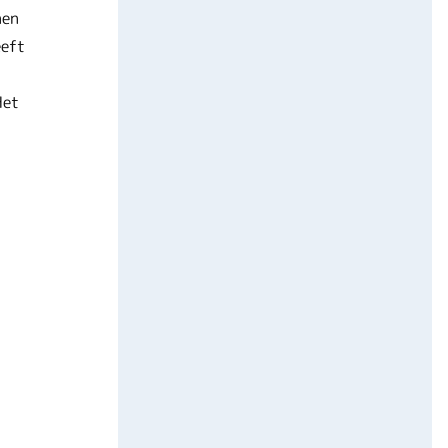
nen
eeft
Het