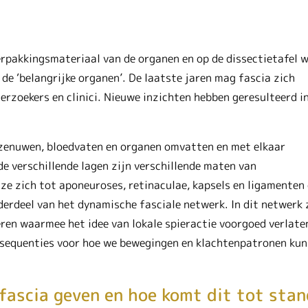
verpakkingsmateriaal van de organen en op de dissectietafel 
e ‘belangrijke organen’. De laatste jaren mag fascia zich
rzoekers en clinici. Nieuwe inzichten hebben geresulteerd i
n, zenuwen, bloedvaten en organen omvatten en met elkaar
de verschillende lagen zijn verschillende maten van
ze zich tot aponeuroses, retinaculae, kapsels en ligamenten 
erdeel van het dynamische fasciale netwerk. In dit netwerk 
eren waarmee het idee van lokale spieractie voorgoed verlate
nsequenties voor hoe we bewegingen en klachtenpatronen ku
fascia geven en hoe komt dit tot sta