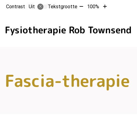
Tekst
Tekst
Contrast
Tekstgrootte
100%
Uit
verkleinen
vergroten
met
met
10%
10%
Fysiotherapie Rob Townsend
Fascia-therapie