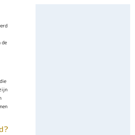
werd
n de
die
zijn
n
nnen
nd?